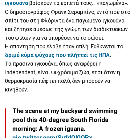
ιγκουάνα
βρίσκουν τα ερπετά τους… «παγωμένα».
Ο δημοσιογράφος Φρανκ Σεραμπίνο, εντόπισε στο
σπίτι του στη Φλόριντα ένα παγωμένο ιγκουάνα
και ζήτησε αμέσως της γνώμη των διαδικτυακών
του φίλων για να μπορέσει να το σώσει.
Η απάντηση που έλαβε ήταν απλή. Ευθύνεται το
δριμύ κύμα ψύχους που πλήττει τις ΗΠΑ
.
Τα πράσινα ιγκουάνα, όπως αναφέρει η
Independent, είναι ψυχρόαιμα ζώα, έτσι όταν η
θερμοκρασία πέφτει πολύ, δεν μπορούν να
κινηθούν.
The scene at my backyard swimming
pool this 40-degree South Florida
morning: A frozen iguana.
pic.twitter.com/SufdQI0QBx