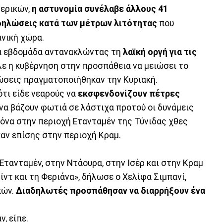
ερικών,
η αστυνομία συνέλαβε άλλους 41
αδηλώσεις κατά των μέτρων λιτότητας
που
νική χώρα.
ία εβδομάδα αντανακλώντας τη
λαϊκή οργή για τις
λε η κυβέρνηση στην προσπάθεια να μειώσει το
ώσεις πραγματοποιήθηκαν την Κυριακή.
τι είδε νεαρούς να
εκσφενδονίζουν πέτρες
να βάζουν φωτιά σε λάστιχα προτού οι δυνάμεις
όνα στην περιοχή Ετανταμέν της Τύνιδας χθες
αν επίσης στην περιοχή Κραμ.
Ετανταμέν, στην Ντάουρα, στην Ισέρ και στην Κραμ
ντ και τη Φεριάνα», δήλωσε ο Χελίφα Σιμπανί,
κών.
Διαδηλωτές προσπάθησαν να διαρρήξουν ένα
, είπε.