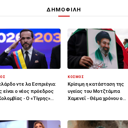
ΔΗΜΟΦΙΛΗ
ΟΣ
ΚΟΣΜΟΣ
λάρδο ντε λα Εσπριέγια:
Κρίσιμη η κατάσταση της
ς είναι ο νέος πρόεδρος
υγείας του Μοτζτάμπα
Κολομβίας - Ο «Τίγρης»
Χαμενεΐ - Θέμα χρόνου ο
ομμυριούχος
θάνατός του λένε ιρανικά