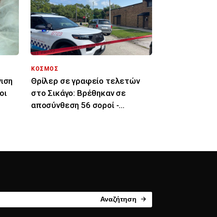
ΚΟΣΜΟΣ
νιση
Θρίλερ σε γραφείο τελετών
οι
στο Σικάγο: Βρέθηκαν σε
αποσύνθεση 56 σοροί -
Τρωκτικά, σκουλήκια στο
χώρο
Αναζήτηση