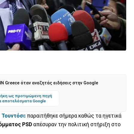
N Greece όταν αναζητάς ειδήσεις στην Google
ήκη ως προτιμώμενη πηγή
α αποτελέσματα Google
ι Τουντόσ
ε
παραιτήθηκε σήμερα καθώς τα ηγετικά
όμματος PSD
απέσυραν την πολιτική στήριξη στο