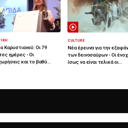
ΤΙΚΗ
CULTURE
α Καρυστιανού: Οι 79
Νέα έρευνα για την εξαφά
ες ημέρες - Οι
των δεινοσαύρων - Οι ένοχ
ωρήσεις και το βαθύ
ίσως να είναι τελικά οι
μα» με την ηγεσία
μύκητες