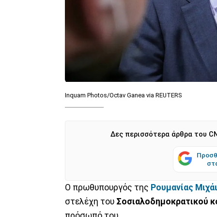
Inquam Photos/Octav Ganea via REUTERS
Δες περισσότερα άρθρα του CN
Προσθ
στ
Ο πρωθυπουργός της
Ρουμανίας
Μιχά
στελέχη του
Σοσιαλοδημοκρατικού κ
πρόσωπό του.