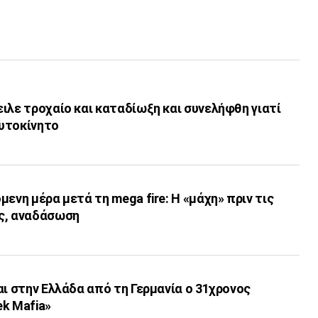
ιλε τροχαίο και καταδίωξη και συνελήφθη γιατί
υτοκίνητο
ενη μέρα μετά τη mega fire: Η «μάχη» πριν τις
ς, αναδάσωση
αι στην Ελλάδα από τη Γερμανία ο 31χρονος
k Mafia»