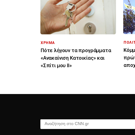
ΠΟΛΙ
ΧΡΗΜΑ
Κόμμ
Πότε λήγουν τα προγράμματα
πρώτ
«Ανακαίνιση Κατοικίας» και
αποχ
«Σπίτι μου ΙΙ»
«ρήγ
Αναζήτηση στο CNN.gr