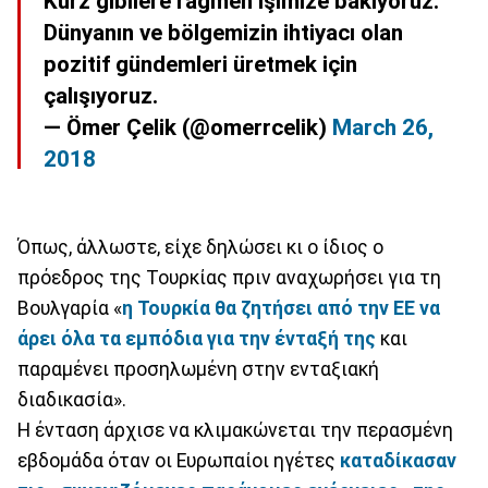
Kurz gibilere rağmen işimize bakıyoruz.
Dünyanın ve bölgemizin ihtiyacı olan
pozitif gündemleri üretmek için
çalışıyoruz.
— Ömer Çelik (@omerrcelik)
March 26,
2018
Όπως, άλλωστε, είχε δηλώσει κι ο ίδιος ο
πρόεδρος της Τουρκίας πριν αναχωρήσει για τη
Βουλγαρία «
η Τουρκία θα ζητήσει από την ΕΕ να
άρει όλα τα εμπόδια για την ένταξή της
και
παραμένει προσηλωμένη στην ενταξιακή
διαδικασία».
Η ένταση άρχισε να κλιμακώνεται την περασμένη
εβδομάδα όταν οι Ευρωπαίοι ηγέτες
καταδίκασαν