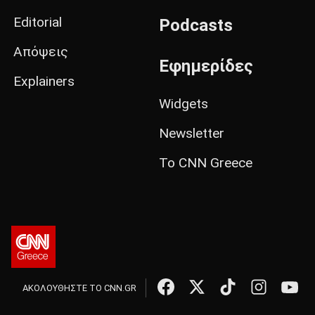
Editorial
Podcasts
Απόψεις
Εφημερίδες
Explainers
Widgets
Newsletter
Το CNN Greece
ΑΚΟΛΟΥΘΗΣΤΕ ΤΟ CNN.GR