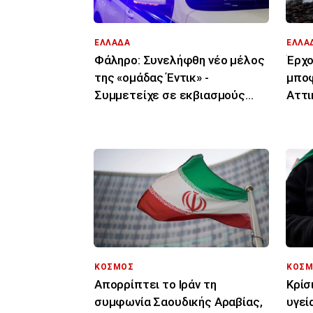
ΕΛΛΑΔΑ
ΕΛΛΑ
Φάληρο: Συνελήφθη νέο μέλος
Έρχο
της «ομάδας Έντικ» -
μποφ
Συμμετείχε σε εκβιασμούς
Αττι
επιχειρηματιών
Πελο
φωτ
ΚΟΣΜΟΣ
ΚΟΣΜ
Απορρίπτει το Ιράν τη
Κρίσ
συμφωνία Σαουδικής Αραβίας,
υγεί