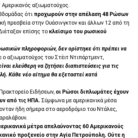
ς Αμερικανός αξιωματούχος.
εβδομάδας ότι
προχωρούν στην απέλαση 48 Ρώσων
κή πρεσβεία στην Ουάσινγκτον και άλλων 12 από τη
Διέταξαν επίσης το
κλείσιμο του ρωσικού
ωσικών πληροφοριών, δεν ορίστηκε ότι πρέπει να
 ο αξιωματούχος του Στέιτ Ντιπάρτμεντ,
ίναι ελεύθερη να ζητήσει διαπιστεύσεις για τις
λή. Κάθε νέο αίτημα θα εξεταστεί κατά
Πρακτορείο Ειδήσεων,
οι Ρώσοι διπλωμάτες έχουν
υν από τις ΗΠΑ.
Σύμφωνα με αμερικανικά μέσα
νταν ήδη σήμερα στο αεροδρόμιο του Ντάλες,
παραλάβουν.
μερικανικά μέτρα απελαύνοντας 60 Αμερικανούς
κανικό προξενείο στην Αγία Πετρούπολη. Ούτε η