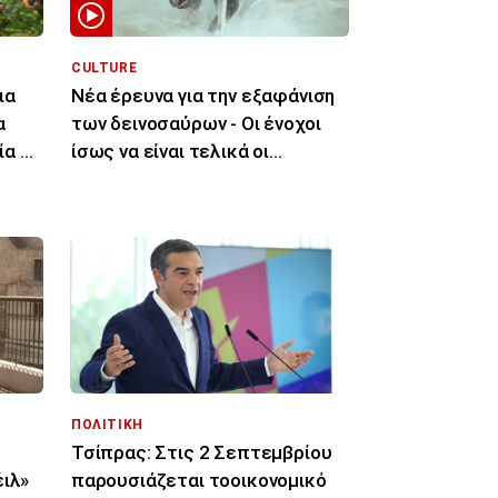
CULTURE
ια
Νέα έρευνα για την εξαφάνιση
α
των δεινοσαύρων - Οι ένοχοι
α κι
ίσως να είναι τελικά οι
μύκητες
ΠΟΛΙΤΙΚΗ
Τσίπρας: Στις 2 Σεπτεμβρίου
έιλ»
παρουσιάζεται τοοικονομικό