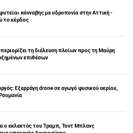
«φυτεία» κάνναβης με υδροπονία στην Αττική -
ώ το κέρδος
 περιορίζει τη διέλευση πλοίων προς τη Μαύρη
υξημένων επιθέσων
γός: Εξερράγη drone σε αγωγό φυσικού αερίου,
 Ρουμανία
α ο εκλεκτός του Τραμπ, Τοντ Μπλανς
σημα υπουργός Δικαιοσύνης