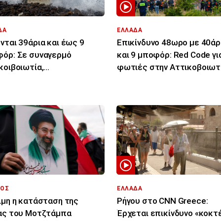
ΔΑ
ΕΛΛΑΔΑ
νται 39άρια και έως 9
Επικίνδυνο 48ωρο με 40άρ
όρ: Σε συναγερμό
και 9 μποφόρ: Red Code γι
κοιβοιωτία,
φωτιές στην Αττικοβοιωτί
πόννησος, Αιγαίο για
άλλες 14 περιοχές
ιές
ΟΣ
ΕΛΛΑΔΑ
ιμη η κατάσταση της
Ρήγου στο CNN Greece:
ας του Μοτζτάμπα
Έρχεται επικίνδυνο «κοκτ