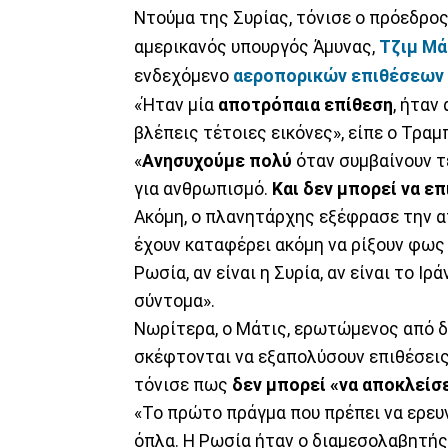
Ντούμα της Συρίας, τόνισε ο πρόεδρο
αμερικανός υπουργός Άμυνας,
Τζιμ Μά
ενδεχόμενο
αεροπορικών επιθέσεων
«Ήταν μία
αποτρόπαια επίθεση
, ήταν
βλέπεις τέτοιες εικόνες», είπε ο Τρα
«
Ανησυχούμε πολύ
όταν συμβαίνουν τ
για ανθρωπισμό.
Και δεν μπορεί να ε
Ακόμη, ο πλανητάρχης εξέφρασε την α
έχουν καταφέρει ακόμη να ρίξουν φως σ
Ρωσία, αν είναι η Συρία, αν είναι το Ιρ
σύντομα».
Νωρίτερα, ο Μάτις, ερωτώμενος από 
σκέφτονται να εξαπολύσουν επιθέσει
τόνισε πως
δεν μπορεί «να αποκλείσε
«Το πρώτο πράγμα που πρέπει να ερευν
όπλα. Η Ρωσία ήταν ο διαμεσολαβητής