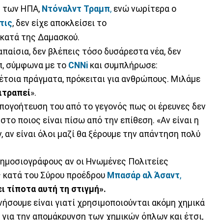
ς των ΗΠΑ,
Ντόναλντ Τραμπ
,
ενώ νωρίτερα ο
τις
, δεν είχε αποκλείσει το
κατά της Δαμασκού.
 απαίσια, δεν βλέπεις τόσο δυσάρεστα νέα, δεν
μπ, σύμφωνα με το
CNNi
και συμπλήρωσε:
έτοια πράγματα, πρόκειται για ανθρώπους. Μιλάμε
πιτραπεί
».
πογοήτευση του από το γεγονός πως οι έρευνες δεν
το ποιος είναι πίσω από την επίθεση. «Αν είναι η
άν, αν είναι όλοι μαζί θα ξέρουμε την απάντηση πολύ
δημοσιογράφους αν οι Ηνωμένες Πολιτείες
ς κατά του Σύρου προέδρου
Μπασάρ αλ Άσαντ
,
ι τίποτα αυτή τη στιγμή».
ήσουμε είναι γιατί χρησιμοποιούνται ακόμη χημικά
 για την απομάκρυνση των χημικών όπλων και έτσι,