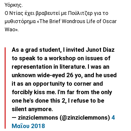
Υόρκης.
Ο Ντίας έχει βραβευτεί με Πούλιτζερ για το
μυθιστόρημα «The Brief Wondrous Life of Oscar
Wao».
As a grad student, I invited Junot Diaz
to speak to a workshop on issues of
representation in literature. I was an
unknown wide-eyed 26 yo, and he used
it as an opportunity to corner and
forcibly kiss me. I'm far from the only
one he's done this 2, I refuse to be
silent anymore.
— zinziclemmons (@zinziclemmons)
4
Μαΐου 2018