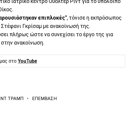
ικό ιατρικό κέντρο Ουόλτερ Ριντ για το υπόλοιπο
Οίκος.
παρουσιάστηκαν επιπλοκές"
, τόνισε η εκπρόσωπος
 Στέφανι Γκρίσαμ με ανακοίνωσή της.
σει πλήρως ώστε να συνεχίσει το έργο της για
ι στην ανακοίνωση.
 μας στο
YouTube
·
ΝΤ ΤΡΑΜΠ
ΕΠΕΜΒΑΣΗ