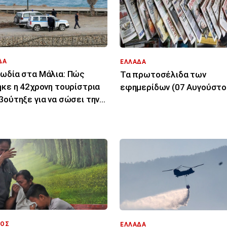
ΔΑ
ΕΛΛΑΔΑ
ωδία στα Μάλια: Πώς
Τα πρωτοσέλιδα των
ηκε η 42χρονη τουρίστρια
εφημερίδων (07 Αυγούστο
βούτηξε για να σώσει την
ονη φίλη της
ΟΣ
ΕΛΛΑΔΑ