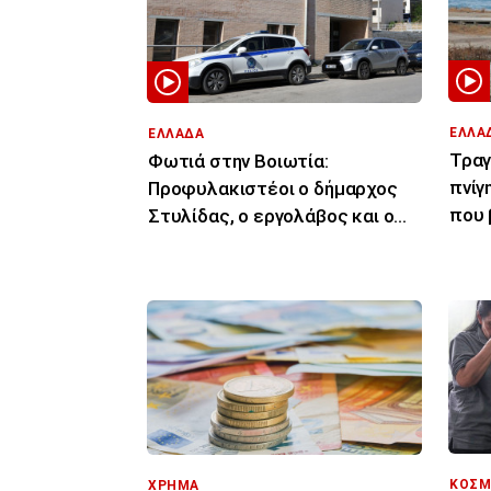
ΕΛΛΑ
ΕΛΛΑΔΑ
Τραγ
Φωτιά στην Βοιωτία:
πνίγ
Προφυλακιστέοι ο δήμαρχος
που 
Στυλίδας, ο εργολάβος και ο
43χρ
ιδιοκτήτης εταιρείας
ΚΟΣΜ
ΧΡΗΜΑ