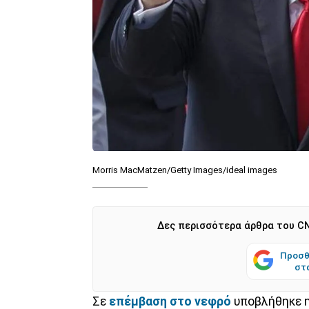
Morris MacMatzen/Getty Images/ideal images
Δες περισσότερα άρθρα του CN
Προσθ
στ
Σε
επέμβαση στο νεφρό
υποβλήθηκε 