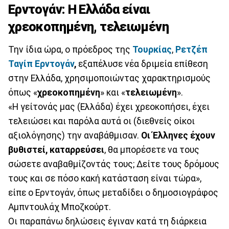
Ερντογάν: Η Ελλάδα είναι
χρεοκοπημένη, τελειωμένη
Την ίδια ώρα, ο πρόεδρος της
Τουρκίας
,
Ρετζέπ
Ταγίπ Ερντογάν
,
εξαπέλυσε νέα δριμεία επίθεση
στην Ελλάδα, χρησιμοποιώντας χαρακτηρισμούς
όπως «
χρεοκοπημένη
» και «
τελειωμένη
».
«Η γείτονάς μας (Ελλάδα) έχει χρεοκοπήσει, έχει
τελειώσει και παρόλα αυτά οι (διεθνείς οίκοι
αξιολόγησης) την αναβάθμισαν.
Οι Έλληνες έχουν
βυθιστεί, καταρρεύσει
, θα μπορέσετε να τους
σώσετε αναβαθμίζοντάς τους; Δείτε τους δρόμους
τους και σε πόσο κακή κατάσταση είναι τώρα»,
είπε ο Ερντογάν, όπως μεταδίδει ο δημοσιογράφος
Αμπντουλάχ Μποζκούρτ.
Οι παραπάνω δηλώσεις έγιναν κατά τη διάρκεια