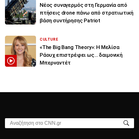
Νέος συναγερμός στη Γερμανία από
πτήσεις drone πάνω από στρατιωτική
βάση συντήρησης Patriot
CULTURE
«The Big Bang Theory»: Η Μελίσα
Ράουχ επιστρέφει ως… δαιμονική
Μπερναντέτ
Αναζήτηση στο CNN.gr