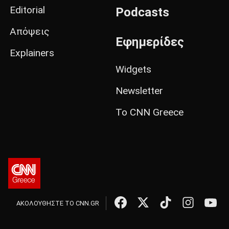
Editorial
Podcasts
Απόψεις
Εφημερίδες
Explainers
Widgets
Newsletter
Το CNN Greece
ΑΚΟΛΟΥΘΗΣΤΕ ΤΟ CNN.GR