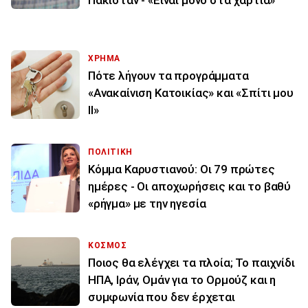
Πακιστάν - «Είναι μόνο στα χαρτιά»
ΧΡΗΜΑ
Πότε λήγουν τα προγράμματα
«Ανακαίνιση Κατοικίας» και «Σπίτι μου
ΙΙ»
ΠΟΛΙΤΙΚΗ
Κόμμα Καρυστιανού: Οι 79 πρώτες
ημέρες - Οι αποχωρήσεις και το βαθύ
«ρήγμα» με την ηγεσία
ΚΟΣΜΟΣ
Ποιος θα ελέγχει τα πλοία; Το παιχνίδι
ΗΠΑ, Ιράν, Ομάν για το Ορμούζ και η
συμφωνία που δεν έρχεται