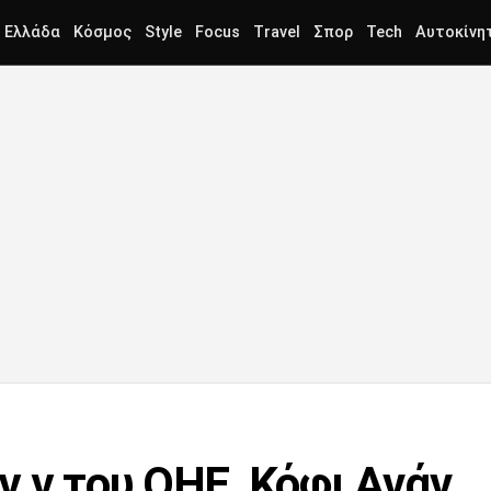
Ελλάδα
Κόσμος
Style
Focus
Travel
Σπορ
Tech
Αυτοκίνη
γ.γ του ΟΗΕ, Κόφι Ανάν