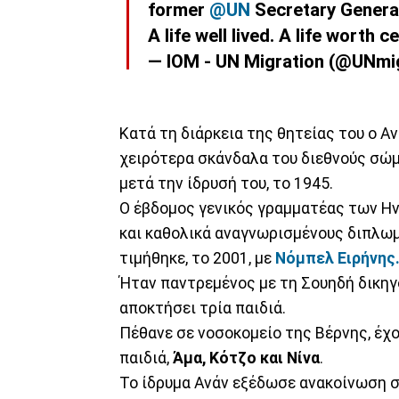
former
@UN
Secretary Genera
A life well lived. A life worth c
— IOM - UN Migration (@UNmi
Κατά τη διάρκεια της θητείας του ο Α
χειρότερα σκάνδαλα του διεθνούς σώμα
μετά την ίδρυσή του, το 1945.
Ο έβδομος γενικός γραμματέας των Η
και καθολικά αναγνωρισμένους διπλωμ
τιμήθηκε, το 2001, με
Νόμπελ Ειρήνης
Ήταν παντρεμένος με τη Σουηδή δικηγό
αποκτήσει τρία παιδιά.
Πέθανε σε νοσοκομείο της Βέρνης, έχο
παιδιά,
Άμα, Κότζο και Νίνα
.
Το ίδρυμα Ανάν εξέδωσε ανακοίνωση σ