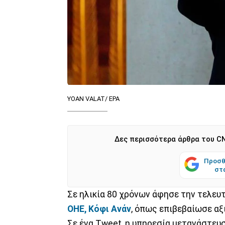
YOAN VALAT/ EPA
Δες περισσότερα άρθρα του CN
Προσθ
στ
Σε ηλικία 80 χρόνων άφησε την τελευ
ΟΗΕ, Κόφι Ανάν
, όπως επιβεβαίωσε α
Σε ένα Tweet, η υπηρεσία μετανάστε