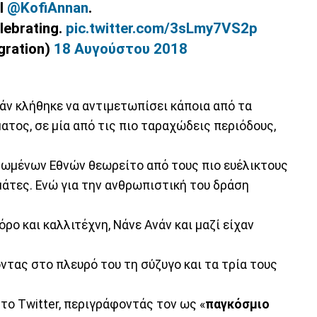
l
@KofiAnnan
.
elebrating.
pic.twitter.com/3sLmy7VS2p
gration)
18 Αυγούστου 2018
νάν κλήθηκε να αντιμετωπίσει κάποια από τα
τος, σε μία από τις πιο ταραχώδεις περιόδους,
νωμένων Εθνών θεωρείτο από τους πιο ευέλικτους
άτες. Ενώ για την ανθρωπιστική του δράση
.
ρο και καλλιτέχνη, Νάνε Ανάν και μαζί είχαν
ντας στο πλευρό του τη σύζυγο και τα τρία τους
το Twitter, περιγράφοντάς τον ως «
παγκόσμιο