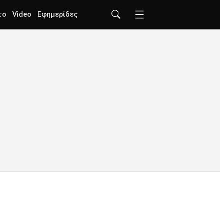
το
Video
Εφημερίδες