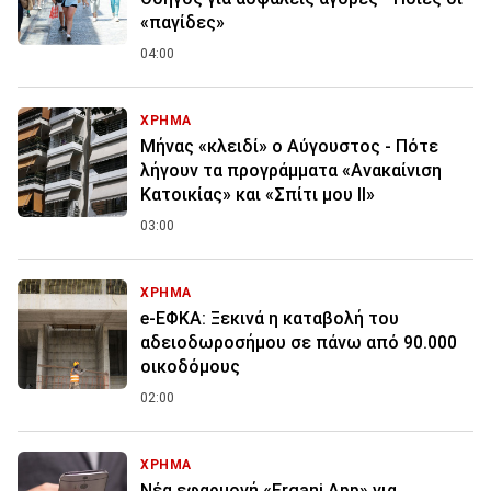
«παγίδες»
04:00
ΧΡΗΜΑ
Μήνας «κλειδί» ο Αύγουστος - Πότε
λήγουν τα προγράμματα «Ανακαίνιση
Κατοικίας» και «Σπίτι μου ΙΙ»
03:00
ΧΡΗΜΑ
e-ΕΦΚΑ: Ξεκινά η καταβολή του
αδειοδωροσήμου σε πάνω από 90.000
οικοδόμους
02:00
ΧΡΗΜΑ
Νέα εφαρμογή «Ergani App» για