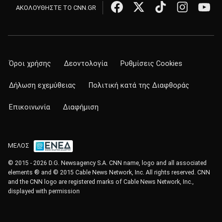
ΑΚΟΛΟΥΘΗΣΤΕ ΤΟ CNN.GR
Όροι χρήσης
Δεοντολογία
Ρυθμίσεις Cookies
Δήλωση εχεμύθειας
Πολιτική κατά της Διαφθοράς
Επικοινωνία
Διαφήμιση
ΜΕΛΟΣ
© 2015 - 2026 D.G. Newsagency S.A. CNN name, logo and all associated
elements ® and © 2015 Cable News Network, Inc. All rights reserved. CNN
and the CNN logo are registered marks of Cable News Network, Inc.,
displayed with permission