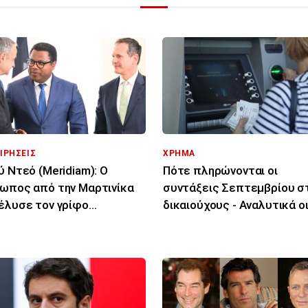
ΙΡΗΣΕΙΣ
ΧΡΗΜΑ
ύ Ντεό (Meridiam): Ο
Πότε πληρώνονται οι
ωπος από την Μαρτινίκα
συντάξεις Σεπτεμβρίου σ
έλυσε τον γρίφο
δικαιούχους - Αναλυτικά ο
ύνδεσης Ελλάδας -
ημερομηνίες
ρου