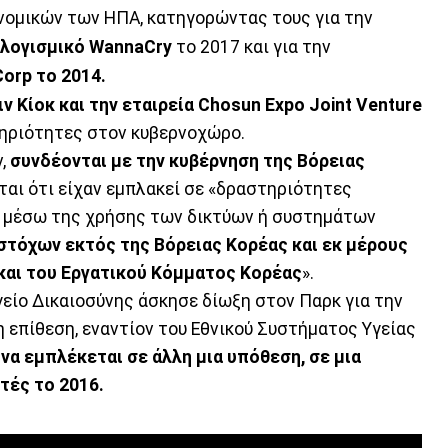
νομικών των ΗΠΑ, κατηγορώντας τους για την
 λογισμικό WannaCry
το 2017 και για την
orp το 2014.
ν Κίοκ και την εταιρεία Chosun Expo Joint Venture
τηριότητες στον κυβερνοχώρο.
ν,
συνδέονται με την κυβέρνηση της Βόρειας
αι ότι είχαν εμπλακεί σε «δραστηριότητες
μέσω της χρήσης των δικτύων ή συστημάτων
στόχων εκτός της Βόρειας Κορέας και εκ μέρους
και του Εργατικού Κόμματος Κορέας
».
γείο Δικαιοσύνης άσκησε δίωξη στον Παρκ για την
λη επίθεση, εναντίον του Εθνικού Συστήματος Υγείας
να εμπλέκεται σε άλλη μια υπόθεση, σε μια
τές το 2016.