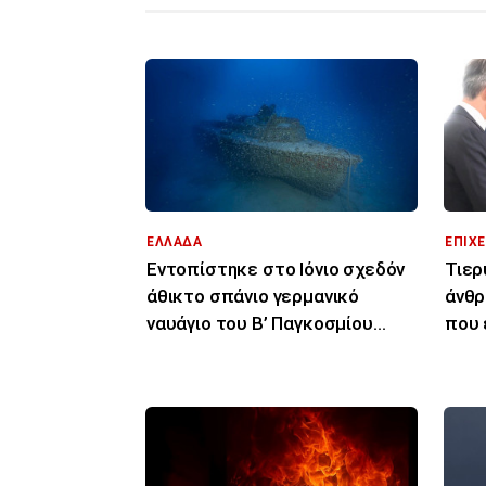
ΕΛΛΑΔΑ
ΕΠΙΧΕ
Εντοπίστηκε στο Ιόνιο σχεδόν
Τιερ
άθικτο σπάνιο γερμανικό
άνθρ
ναυάγιο του Β’ Παγκοσμίου
που 
Πολέμου
διασ
Κύπ