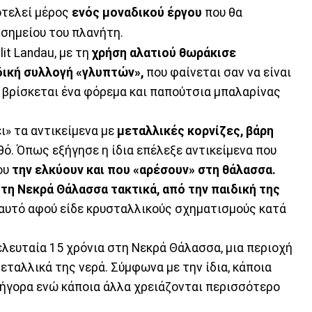
οτελεί μέρος
ενός μοναδικού έργου
που θα
 σημείου του πλανήτη.
it Landau, με τη
χρήση αλατιού θωράκισε
ική συλλογή «γλυπτών»,
που φαίνεται σαν να είναι
 βρίσκεται ένα φόρεμα και παπούτσια μπαλαρίνας
ι» τα αντικείμενα με
μεταλλικές κορνίζες, βάρη
θό. Όπως εξήγησε η ίδια επέλεξε αντικείμενα που
που
την ελκύουν και που «αρέσουν» στη θάλασσα.
τη Νεκρά Θάλασσα τακτικά, από την παιδική της
ο αυτό αφού είδε κρυσταλλικούς σχηματισμούς κατά
ελευταία 15 χρόνια στη Νεκρά Θάλασσα, μια περιοχή
μεταλλικά της νερά. Σύμφωνα με την ίδια, κάποια
ήγορα ενώ κάποια άλλα χρειάζονται περισσότερο