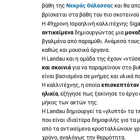
βάθη της
Νεκράς Θάλασσας
και θα απ
βρίσκεται στα βάθη του πιο σκοτεινού
Η 49χρονη Ισραηλινή καλλιτέχνης Sigal
αντικείμενα
δημιουργώντας μια
μοναδ
βγαλμένα από παραμύθι. Ανάμεσά τους
καθώς και μουσικά όργανα.
Η Landau και η ομάδα της έχουν «ντύσε
και σκοινιά
για να παραμείνουν στο βυ
είναι βασισμένα σε μνήμες και υλικά 
Η καλλιτέχνης, η οποία
επισκεπτόταν 
ηλικία
, εξήγησε πως ξεκίνησε το έργ
μήκος των ακτών της.
Η Landau δημιουργεί τα «γλυπτά» τα τ
που είναι ιδιαίτερα δημοφιλής για τα 
από τα αντικείμενα κρυσταλλώνουν γρ
χρόνο, αναλόγως την θερμότητα.