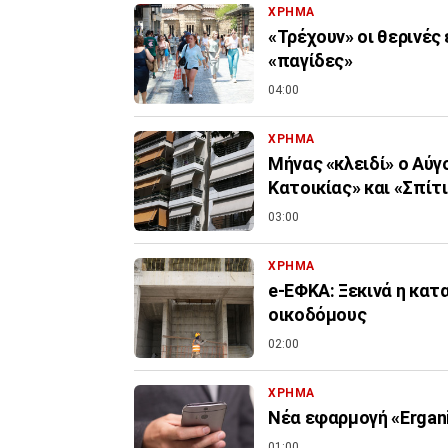
ΧΡΗΜΑ
«Τρέχουν» οι θερινές
«παγίδες»
04:00
ΧΡΗΜΑ
Μήνας «κλειδί» ο Αύγ
Κατοικίας» και «Σπίτι 
03:00
ΧΡΗΜΑ
e-ΕΦΚΑ: Ξεκινά η κα
οικοδόμους
02:00
ΧΡΗΜΑ
Νέα εφαρμογή «Ergani
01:00