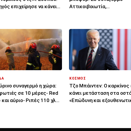
ηγός επιχείρησε να κάνει
Αττικοιβοιωτία,
στροφή
Πελοπόννησος, Αιγαίο για
φωτιές
ΔΑ
ΚΟΣΜΟΣ
ύρινο συναγερμό η χώρα:
Τζο Μπάιντεν: Ο καρκίνος 
φωτιές σε 10 μέρες- Red
κάνει μετάσταση στα οστά
 και αύριο- Ριπές 110 χλμ/
«Επώδυνη και εξουθενωτι
στην Κρήτη
μάχη»