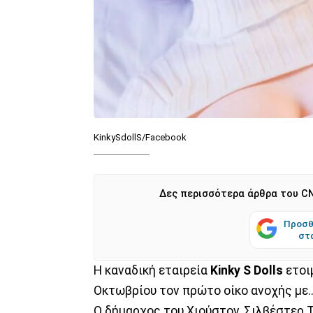
KinkySdollS/Facebook
Δες περισσότερα άρθρα του CN
Προσθ
στ
Η καναδική εταιρεία
Kinky S Dolls
ετοι
Οκτωβρίου τον πρώτο οίκο ανοχής με.
Ο δήμαρχος του Χιούστον, Σιλβέστερ