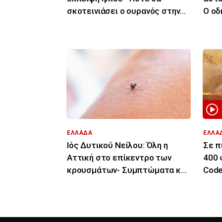
σκοτεινιάσει ο ουρανός στην
Ο οδ
Ευρώπη
ανα
ΕΛΛΑΔΑ
ΕΛΛΑ
Ιός Δυτικού Νείλου: Όλη η
Σε π
Αττική στο επίκεντρο των
400 
κρουσμάτων- Συμπτώματα και
Code
μέρες μετά το τσίμπημα
ώρα 