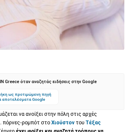
N Greece όταν αναζητάς ειδήσεις στην Google
ήκη ως προτιμώμενη πηγή
α αποτελέσματα Google
μάζεται να ανοίξει στην πόλη στις αρχές
.. πόρνες-ρομπότ στο
Χιούστον
του
Τέξας
 Τέρνερ
έχει φρίξει και αναζητά τρόπους να