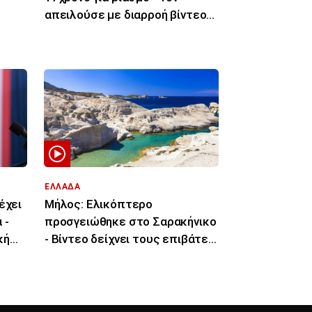
απειλούσε με διαρροή βίντεο
στο διαδίκτυο
ΕΛΛΑΔΑ
έχει
Μήλος: Ελικόπτερο
 -
προσγειώθηκε στο Σαρακήνικο
κή
- Βίντεο δείχνει τους επιβάτες
να βουτάνε στη θάλασσα