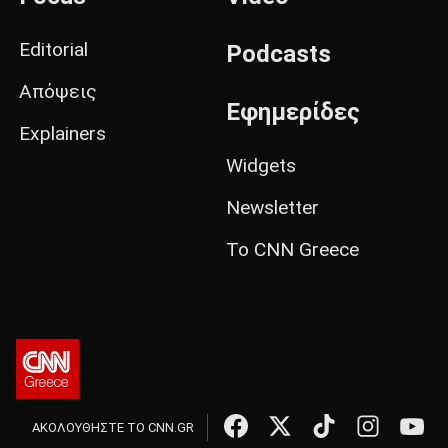
Editorial
Podcasts
Απόψεις
Εφημερίδες
Explainers
Widgets
Newsletter
Το CNN Greece
ΑΚΟΛΟΥΘΗΣΤΕ ΤΟ CNN.GR