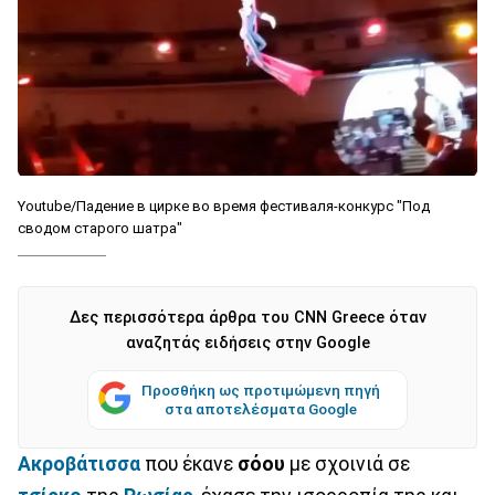
Youtube/Падение в цирке во время фестиваля-конкурс "Под
сводом старого шатра"
Δες περισσότερα άρθρα του CNN Greece όταν
αναζητάς ειδήσεις στην Google
Προσθήκη ως προτιμώμενη πηγή
στα αποτελέσματα Google
Ακροβάτισσα
που έκανε
σόου
με σχοινιά σε