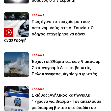
ουρανός στην Ευρώπη
ΕΛΛΑΔΑ
Πώς έγινε το τροχαίο με τους
αστυνομικούς στη Λ. Σουνίου: Ο
οδηγός επιχείρησε να κάνει
αναστροφή
ΕΛΛΑΔΑ
Έρχονται 39άρια και έως 9 μποφόρ:
Σε συναγερμό Αττικοιβοιωτία,
Πελοπόννησος, Αιγαίο για φωτιές
ΕΛΛΑΔΑ
Σκιάθος: Ανήλικος κατήγγειλε
17χρονο για βιασμό - Τον απειλούσε
με διαρροή βίντεο στο διαδίκτυο