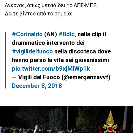
Ανκόνας, όπως μεταδίδει το ΑΠΕ-ΜΠΕ.
Δείτε βίντεο από το σημείο:
#Corinaldo
(AN)
#8dic
, nella clip il
drammatico intervento dei
#vigilidelfuoco
nella discoteca dove
hanno perso la vita sei giovanissimi
pic.twitter.com/b9xjMiWp1k
— Vigili del Fuoco (@emergenzavvf)
December 8, 2018