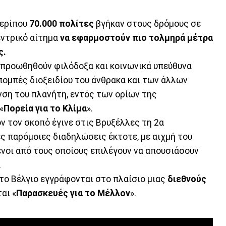
περίπου
70.000 πολίτες
βγήκαν στους δρόμους σε
εντρικό αίτημα
να εφαρμοστούν πιο τολμηρά μέτρα
ς.
 προωθηθούν φιλόδοξα και κοινωνικά υπεύθυνα
κπομπές διοξειδίου του άνθρακα και των άλλων
ση του πλανήτη, εντός των ορίων της
«
Πορεία για το Κλίμα
».
ν τον σκοπό έγινε στις Βρυξέλλες τη 2α
ς παρόμοιες διαδηλώσεις έκτοτε, με αιχμή του
ένοι από τους οποίους επιλέγουν να απουσιάσουν
.
το Βέλγιο εγγράφονται στο πλαίσιο μιας
διεθνούς
αι «
Παρασκευές για το Μέλλον
».