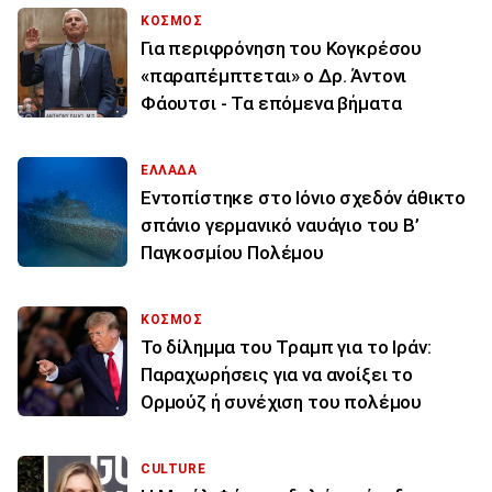
ΚΟΣΜΟΣ
Για περιφρόνηση του Κογκρέσου
«παραπέμπτεται» ο Δρ. Άντονι
Φάουτσι - Τα επόμενα βήματα
ΕΛΛΑΔΑ
Εντοπίστηκε στο Ιόνιο σχεδόν άθικτο
σπάνιο γερμανικό ναυάγιο του Β’
Παγκοσμίου Πολέμου
ΚΟΣΜΟΣ
Το δίλημμα του Τραμπ για το Ιράν:
Παραχωρήσεις για να ανοίξει το
Ορμούζ ή συνέχιση του πολέμου
CULTURE