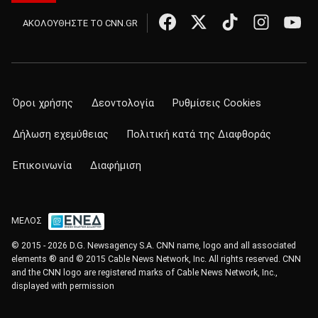
ΑΚΟΛΟΥΘΗΣΤΕ ΤΟ CNN.GR
Όροι χρήσης
Δεοντολογία
Ρυθμίσεις Cookies
Δήλωση εχεμύθειας
Πολιτική κατά της Διαφθοράς
Επικοινωνία
Διαφήμιση
ΜΕΛΟΣ
© 2015 - 2026 D.G. Newsagency S.A. CNN name, logo and all associated
elements ® and © 2015 Cable News Network, Inc. All rights reserved. CNN
and the CNN logo are registered marks of Cable News Network, Inc.,
displayed with permission