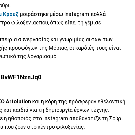
ούρι.
μ Κρουζ
μοιράστηκε μέσω Instagram πολλά
τρο φιλοξενίαςπου, όπως είπε, τη γέμισε
μπειρία συνεργασίας και γνωριμίας αυτών των
ής προσφύγων της Μόριας, οι καρδιές τους είναι
σωπικό της λογαριασμό.
p/BvWF1NznJq0
Ο Artolution
και η κόρη της πρόσφεραν εθελοντική
 και παιδιά για τη δημιουργία έργων τέχνης.
 η ηθοποιός στο Instagram απαθανάτιζε τη Σούρι
α που ζουν στο κέντρο φιλοξενίας.