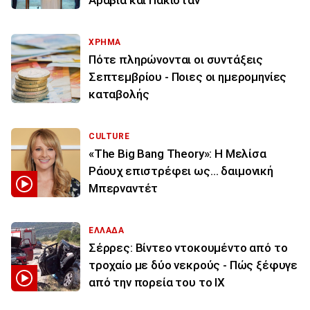
ΧΡΗΜΑ
Πότε πληρώνονται οι συντάξεις
Σεπτεμβρίου - Ποιες οι ημερομηνίες
καταβολής
CULTURE
«The Big Bang Theory»: Η Μελίσα
Ράουχ επιστρέφει ως… δαιμονική
Μπερναντέτ
ΕΛΛΑΔΑ
Σέρρες: Βίντεο ντοκουμέντο από το
τροχαίο με δύο νεκρούς - Πώς ξέφυγε
από την πορεία του το ΙΧ