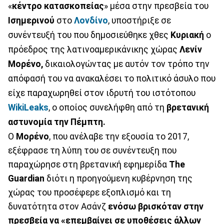
«
κέντρο κατασκοπείας
» μέσα στην πρεσβεία του
Ισημερινού
στο
Λονδίνο
, υποστήριξε σε
συνέντευξή του που δημοσιεύθηκε χθες
Κυριακή
ο
πρόεδρος της λατινοαμερικάνικης χώρας
Λενίν
Μορένο,
δικαιολογώντας με αυτόν τον τρόπο την
απόφασή του να ανακαλέσει το πολιτικό άσυλο που
είχε παραχωρηθεί στον ιδρυτή του ιστότοπου
WikiLeaks
, ο οποίος συνελήφθη από τη
βρετανική
αστυνομία την Πέμπτη.
Ο
Μορένο
, που ανέλαβε την εξουσία το 2017,
εξέφρασε τη λύπη του σε συνέντευξη που
παραχώρησε στη βρετανική εφημερίδα
The
Guardian
διότι η προηγούμενη κυβέρνηση της
χώρας του προσέφερε εξοπλισμό και τη
δυνατότητα στον Ασάνζ
ενόσω βρισκόταν στην
πρεσβεία να «επεμβαίνει σε υποθέσεις άλλων