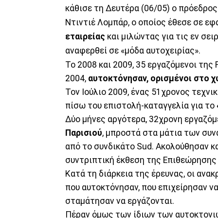
κάθισε τη Δευτέρα (06/05) ο πρόεδρο
Ντιντιέ Λομπάρ, ο οποίος έθεσε σε ε
εταιρείας
και μιλώντας για τις εν σε
αναφερθεί σε «μόδα αυτοχειρίας».
Το 2008 και 2009, 35 εργαζόμενοι της 
2004,
αυτοκτόνησαν, ορισμένοι στο χ
Τον Ιούλιο 2009, ένας 51χρονος τεχν
πίσω του επιστολή-καταγγελία για το
Δύο μήνες αργότερα, 32χρονη εργαζό
Παρισιού
, μπροστά στα μάτια των συ
από το συνδικάτο Sud. Ακολούθησαν κ
συντριπτική έκθεση της Επιθεώρησης 
Κατά τη διάρκεια της έρευνας, οι ανα
που αυτοκτόνησαν, που επιχείρησαν ν
σταμάτησαν να εργάζονται.
Πέραν όμως των ίδιων των αυτοκτονιών