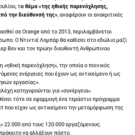
ουλίου, τ
ο θέμα «της ηθικής παρενόχλησης,
πό την διεύθυνσή της»
, αναφέρουν οι ανακριτικές
ομασθεί σε Orange από το 2013, περιλαμβάνεται
ωπο. Ο Ντιντιέ Λομπάρ θα καθίσει στο εδώλιο μαζί
ερ Βεν και τον πρώην διευθυντή Ανθρώπινου
 «ηθική παρενόχληση», την οποία ο ποινικός
όμενες ενέργειες που έχουν ως αντικείμενο ή ως
ηκών εργασίας».
λέχη κατηγορούνται για «συνέργεια».
 θέσει τότε σε εφαρμογή ένα τεράστιο πρόγραμμα
ct που είχαν ως αντικείμενο την μεταμόρφωση της
» 22.000 από τους 120.000 εργαζόμενους.
πρόκειτο να αλλάξουν πόστο.