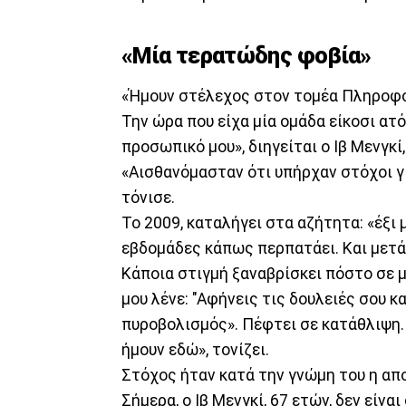
«Μία τερατώδης φοβία»
«Ήμουν στέλεχος στον τομέα Πληροφο
Την ώρα που είχα μία ομάδα είκοσι ατό
προσωπικό μου», διηγείται ο Ιβ Μενγκί
«Αισθανόμασταν ότι υπήρχαν στόχοι γι
τόνισε.
Το 2009, καταλήγει στα αζήτητα: «έξι
εβδομάδες κάπως περπατάει. Και μετά,
Κάποια στιγμή ξαναβρίσκει πόστο σε μ
μου λένε: "Αφήνεις τις δουλειές σου 
πυροβολισμός». Πέφτει σε κατάθλιψη. «
ήμουν εδώ», τονίζει.
Στόχος ήταν κατά την γνώμη του η απ
Σήμερα, ο Ιβ Μενγκί, 67 ετών, δεν είνα