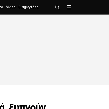
το
Video
Εφημερίδες
ά, ξυπνούν