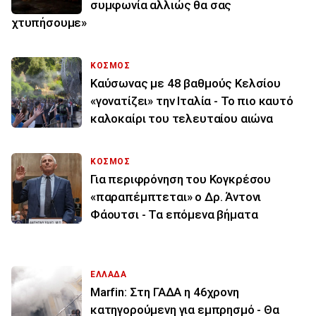
συμφωνία αλλιώς θα σας
χτυπήσουμε»
ΚΟΣΜΟΣ
Καύσωνας με 48 βαθμούς Κελσίου
«γονατίζει» την Ιταλία - Το πιο καυτό
καλοκαίρι του τελευταίου αιώνα
ΚΟΣΜΟΣ
Για περιφρόνηση του Κογκρέσου
«παραπέμπτεται» ο Δρ. Άντονι
Φάουτσι - Τα επόμενα βήματα
ΕΛΛΑΔΑ
Marfin: Στη ΓΑΔΑ η 46χρονη
κατηγορούμενη για εμπρησμό - Θα