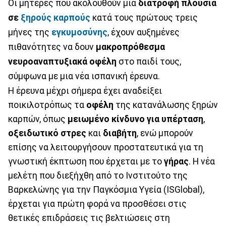
Οι μητέρες που ακολουθούν μια
διατροφή πλούσια
σε
ξηρούς καρπούς
κατά τους πρώτους τρεις
μήνες της
εγκυμοσύνης
, έχουν αυξημένες
πιθανότητες να δουν
μακροπρόθεσμα
νευροαναπτυξιακά οφέλη
στο παιδί τους,
σύμφωνα με μια νέα ισπανική έρευνα.
Η έρευνα μέχρι σήμερα έχει αναδείξει
ποικιλοτρόπως τα
οφέλη
της κατανάλωσης ξηρών
καρπών, όπως
μειωμένο κίνδυνο για υπέρταση
,
οξειδωτικό στρες
και
διαβήτη
, ενώ μπορούν
επίσης να λειτουργήσουν προστατευτικά για τη
γνωστική έκπτωση που έρχεται με το
γήρας
. Η νέα
μελέτη που διεξήχθη από το Ινστιτούτο της
Βαρκελώνης για την Παγκόσμια Υγεία (ISGlobal),
έρχεται για πρώτη φορά να προσθέσει στις
θετικές επιδράσεις τις βελτιώσεις στη