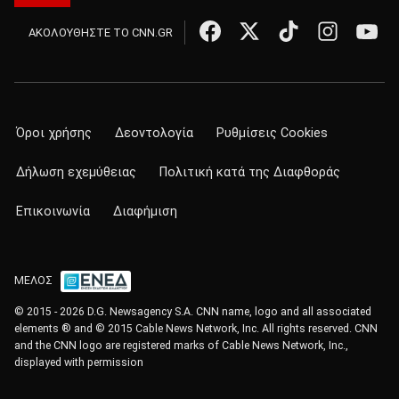
ΑΚΟΛΟΥΘΗΣΤΕ ΤΟ CNN.GR
Όροι χρήσης
Δεοντολογία
Ρυθμίσεις Cookies
Δήλωση εχεμύθειας
Πολιτική κατά της Διαφθοράς
Επικοινωνία
Διαφήμιση
ΜΕΛΟΣ
© 2015 - 2026 D.G. Newsagency S.A. CNN name, logo and all associated
elements ® and © 2015 Cable News Network, Inc. All rights reserved. CNN
and the CNN logo are registered marks of Cable News Network, Inc.,
displayed with permission