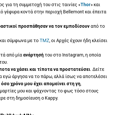
ς για τη συμμετοχή του στις ταινίες «
Thor
»
και
πό γέφυρα κοντά στην περιοχή Bellemont και έπειτα
ραστικοί προσπάθησαν να τον εμποδίσουν
από το
 και σύμφωνα με το
TMZ
, οι Αρχές έχουν ήδη κλείσει
ετά από μία
ανάρτησή
του στο Instagram, η οποία
του.
ποτα να χάσει και τίποτα να προστατεύσει
. Δείτε
 εγώ άργησα να το πάρω, αλλά ίσως να αποτελέσει
ω
όσο χρόνο μου έχει απομείνει στη γη
,
μαρτίες μου και ψάχνοντας το φως τόσο στους
ερε στη δημοσίευση ο Kappy.