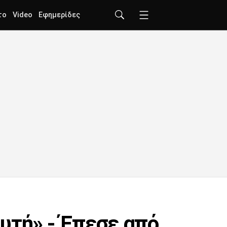
το
Video
Εφημερίδες
υτή» - Έπεσε από