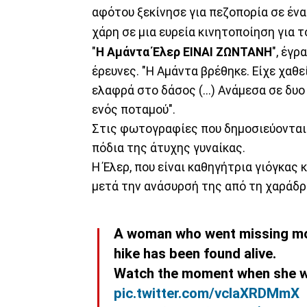
αφότου ξεκίνησε για πεζοπορία σε έν
χάρη σε μια ευρεία κινητοποίηση για τ
"
Η Αμάντα Έλερ ΕΙΝΑΙ ΖΩΝΤΑΝΗ
", έγ
έρευνες. "Η Αμάντα βρέθηκε. Είχε χαθε
ελαφρά στο δάσος (...) Ανάμεσα σε δυ
ενός ποταμού".
Στις φωτογραφίες που δημοσιεύονται 
πόδια της άτυχης γυναίκας.
Η Έλερ, που είναι καθηγήτρια γιόγκας 
μετά την ανάσυρσή της από τη χαράδρ
A woman who went missing mor
hike has been found alive.
Watch the moment when she 
pic.twitter.com/vcIaXRDMmX