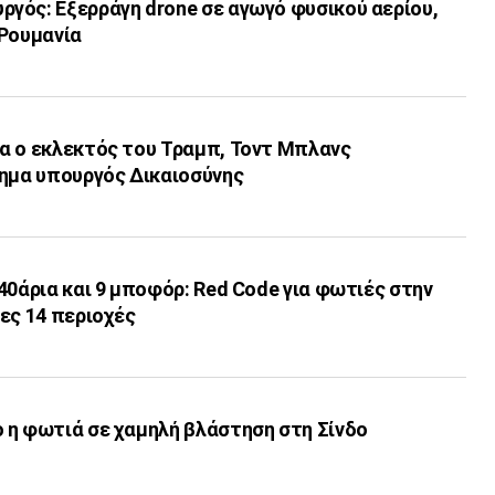
γός: Εξερράγη drone σε αγωγό φυσικού αερίου,
 Ρουμανία
α ο εκλεκτός του Τραμπ, Τοντ Μπλανς
σημα υπουργός Δικαιοσύνης
40άρια και 9 μποφόρ: Red Code για φωτιές στην
ες 14 περιοχές
 η φωτιά σε χαμηλή βλάστηση στη Σίνδο