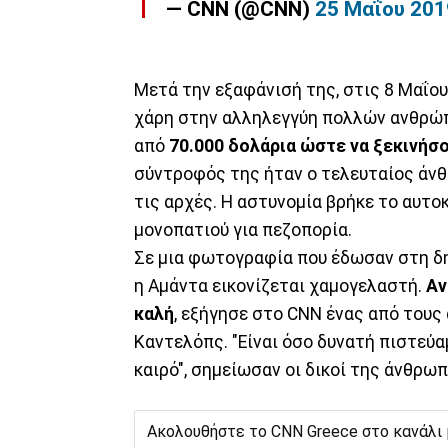
— CNN (@CNN)
25 Μαΐου 201
Μετά την εξαφάνισή της, στις 8 Μαΐου,
χάρη στην αλληλεγγύη πολλών ανθρώ
από
70.000 δολάρια ώστε να ξεκινήσ
σύντροφός της ήταν ο τελευταίος άνθ
τις αρχές. Η αστυνομία βρήκε το αυτο
μονοπατιού για πεζοπορία.
Σε μια φωτογραφία που έδωσαν στη δη
η Αμάντα εικονίζεται χαμογελαστή.
Αν 
καλή
, εξήγησε στο CNN ένας από τους 
Καντελόπς. "Είναι όσο δυνατή πιστεύα
καιρό", σημείωσαν οι δικοί της άνθρωπ
Ακολουθήστε το CNN Greece στο κανάλι