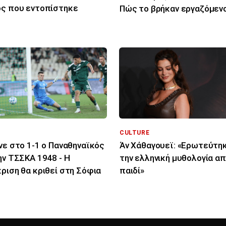
ς που εντοπίστηκε
Πώς το βρήκαν εργαζόμενο
καθαριότητας
CULTURE
νε στο 1-1 ο Παναθηναϊκός
Άν Χάθαγουεϊ: «Ερωτεύτη
ην ΤΣΣΚΑ 1948 - Η
την ελληνική μυθολογία α
ριση θα κριθεί στη Σόφια
παιδί»