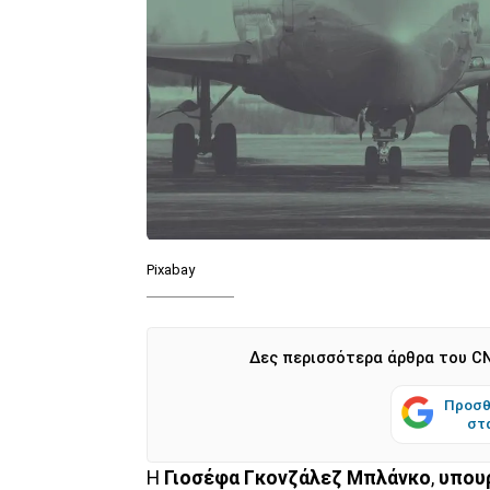
Pixabay
Δες περισσότερα άρθρα του CN
Προσθ
στ
Η
Γιοσέφα Γκονζάλεζ Μπλάνκο
,
υπου