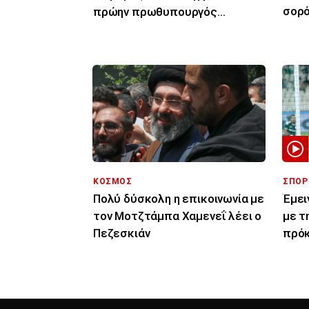
σορό
πρώην πρωθυπουργός
Γκαμπριέλ Ατάλ
ΚΟΣΜΟΣ
ΣΠΟΡ
Πολύ δύσκολη η επικοινωνία με
Έμει
τον Μοτζτάμπα Χαμενεΐ λέει ο
με τ
Πεζεσκιάν
πρόκ