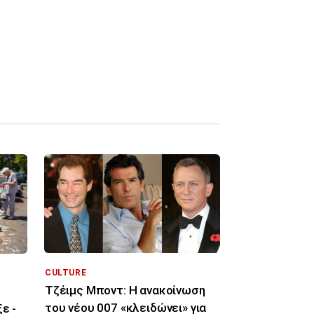
CULTURE
Τζέιμς Μποντ: Η ανακοίνωση
1
του νέου 007 «κλειδώνει» για
ε -