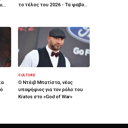
το τέλος του 2026 - Τα φαβορί
ι
για το ρόλο
CULTURE
κα
Ο Ντέιβ Μπατίστα, νέος
πό
υποψήφιος για τον ρόλο του
Kratos στο «God of War»