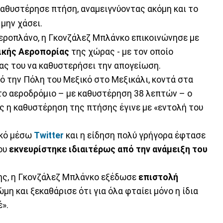
αθυστέρησε πτήση, αναμειγνύοντας ακόμη και το
 μην χάσει.
αεροπλάνο, η Γκονζάλεζ Μπλάνκο επικοινώνησε με
ικής Αεροπορίας
της χώρας - με τον οποίο
τας του να καθυστερήσει την απογείωση.
ό την Πόλη του Μεξικό στο Μεξικάλι, κοντά στα
στο αεροδρόμιο – με καθυστέρηση 38 λεπτών – ο
 η καθυστέρηση της πτήσης έγινε με «εντολή του
ικό μέσω
Twitter
και η είδηση πολύ γρήγορα έφτασε
που
εκνευρίστηκε ιδιαιτέρως από την ανάμειξη του
ης, η Γκονζάλεζ Μπλάνκο εξέδωσε
επιστολή
η και ξεκαθάρισε ότι για όλα φταίει μόνο η ίδια
έ».