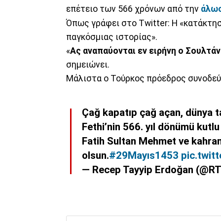
επέτειο των 566 χρόνων από την
άλωσ
Όπως γράφει στο Twitter: H «κατάκτη
παγκόσμιας ιστορίας».
«
Ας αναπαύονται εν ειρήνη ο Σουλτά
σημειώνει.
Μάλιστα ο Τούρκος πρόεδρος συνοδεύε
Çağ kapatıp çağ açan, dünya tar
Fethi’nin 566. yıl dönümü kutlu
Fatih Sultan Mehmet ve kahra
olsun.
#29Mayıs1453
pic.twi
— Recep Tayyip Erdoğan (@R