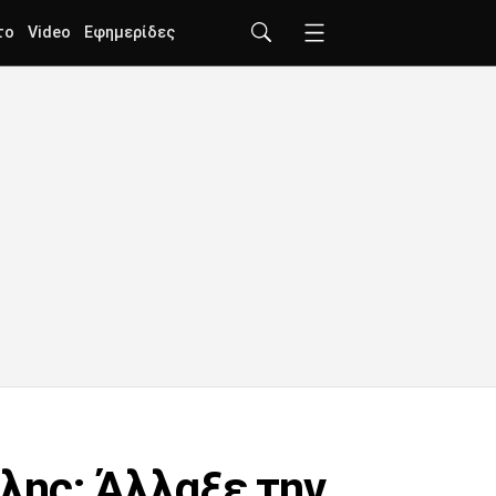
το
Video
Εφημερίδες
λης: Άλλαξε την