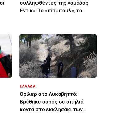
οι
συλληφθέντες της «ομάδας
Έντικ»: Το «πίτμπουλ», το
«μπουλντόγκ», οι εκβιασμοί
ΕΛΛΑΔΑ
Θρίλερ στο Λυκαβηττό:
Βρέθηκε σορός σε σπηλιά
κοντά στο εκκλησάκι των
 ΜΜΕ
Αγίων Ισιδώρων