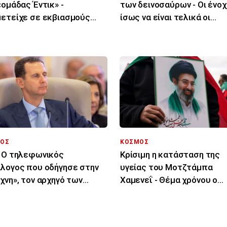
«ομάδας Έντικ» -
των δεινοσαύρων - Οι ένοχ
ετείχε σε εκβιασμούς
ίσως να είναι τελικά οι
ειρηματιών
μύκητες
ΟΣ
ΚΟΣΜΟΣ
 Ο τηλεφωνικός
Κρίσιμη η κατάσταση της
λογος που οδήγησε στην
υγείας του Μοτζτάμπα
χνη», τον αρχηγό των
Χαμενεΐ - Θέμα χρόνου ο
ικών υπηρεσιών του
θάνατός του λένε ιρανικά
ντ