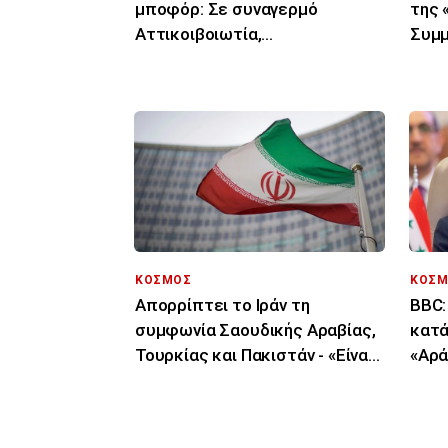
μποφόρ: Σε συναγερμό
της 
Αττικοιβοιωτία,
Συμμ
Πελοπόννησος, Αιγαίο για
επιχ
φωτιές
ΚΟΣΜΟΣ
ΚΟΣΜ
Απορρίπτει το Ιράν τη
BBC:
συμφωνία Σαουδικής Αραβίας,
κατά
Τουρκίας και Πακιστάν - «Είναι
«Αρά
μόνο στα χαρτιά»
μυστ
Άσα