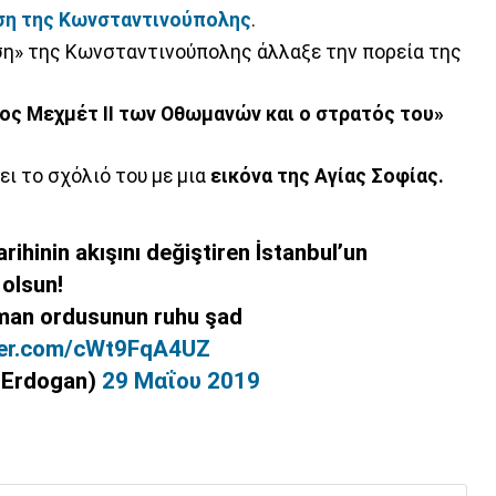
η της Κωνσταντινούπολης
.
ση» της Κωνσταντινούπολης άλλαξε την πορεία της
νος Μεχμέτ ΙΙ των Οθωμανών και ο στρατός του»
ι το σχόλιό του με μια
εικόνα της Αγίας Σοφίας.
ihinin akışını değiştiren İstanbul’un
 olsun!
man ordusunun ruhu şad
tter.com/cWt9FqA4UZ
TErdogan)
29 Μαΐου 2019