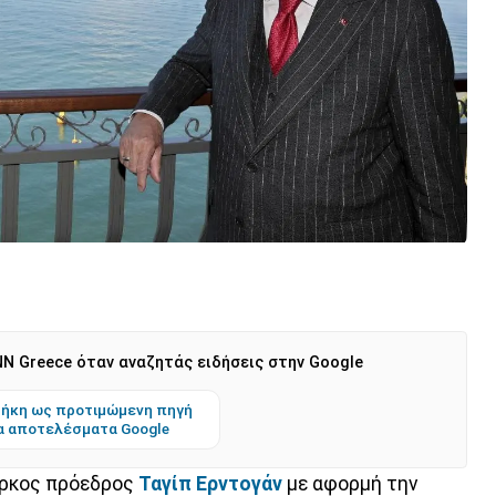
N Greece όταν αναζητάς ειδήσεις στην Google
ήκη ως προτιμώμενη πηγή
α αποτελέσματα Google
ύρκος πρόεδρος
Ταγίπ Ερντογάν
με αφορμή την