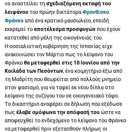
να αναστείλει τη
σχεδιαζόμενη εκταφή του
λειψάνου
του πρώην δικτάτορα
Φρανθίσκο
Φράνκο
από ένα κρατικό μαυσωλείο, επειδή
εκκρεμεί το
αποτέλεσμα προσφυγών
που έχουν
κατατεθεί από μέλη της οικογένειάς του.
Η σοσιαλιστική κυβέρνηση της Ισπανίας είχε
ανακοινώσει τον Μάρτιο πως το λείψανο του
Φράνκο
θα μεταφερθεί στις 10 Ιουνίου από την
Κοιλάδα των Πεσόντων
, ένα κοιμητήριο έξω από
τη Μαδρίτη που θεωρείται από πολλούς μνημείο
στον φασισμό, για να ταφεί εκ νέου δίπλα στο
λείψανο της συζύγου του σε οικογενειακό τάφο.
Το δικαστήριο αναφέρει σε δήλωση που εξέδωσε
πως
έλαβε ομόφωνα την απόφασή του
ώστε να
αποφευχθεί το ενδεχόμενο το λείψανο του Φράνκο
να μεταφερθεί πριν εξετασθούν πλήρως οι