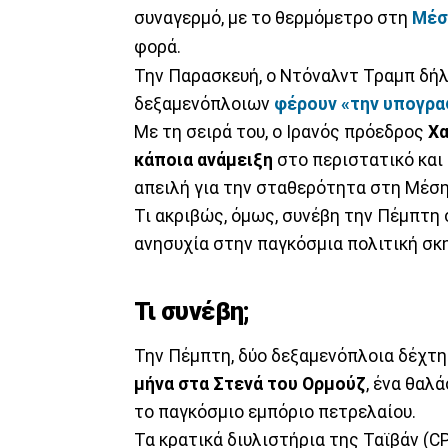
συναγερμό, με το θερμόμετρο στη
Μέσ
φορά.
Την Παρασκευή, ο Ντόναλντ Τραμπ δήλ
δεξαμενόπλοιων
φέρουν «την υπογραφ
Με τη σειρά του, ο Ιρανός πρόεδρος
Χα
κάποια ανάμειξη
στο περιστατικό και
απειλή για την σταθερότητα στη Μέση
Τι ακριβώς, όμως, συνέβη την Πέμπτη 
ανησυχία στην παγκόσμια πολιτική σκη
Τι συνέβη;
Την Πέμπτη, δύο δεξαμενόπλοια δέχτη
μήνα στα Στενά του Ορμούζ
, ένα θαλ
το παγκόσμιο εμπόριο πετρελαίου.
Τα κρατικά διυλιστήρια της Ταϊβάν (CP