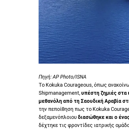
Πηγή: AP Photo/ISNA
Το Kokuka Courageous, όπως ανακοίνω
Shipmanagement,
υπέστη ζημιές στα
μεθανόλη από τη Σαουδική Αραβία σ
την πεποίθηση πως το Kokuka Courag
δεξαμενόπλοιου
διασώθηκε και ο ένα
δέχτηκε τις φροντίδες ιατρικής ομάδα