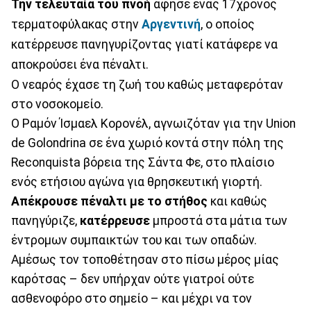
Την τελευταία του πνοή
άφησε ένας 17χρονος
τερματοφύλακας στην
Αργεντινή
, ο οποίος
κατέρρευσε πανηγυρίζοντας γιατί κατάφερε να
αποκρούσει ένα πέναλτι.
Ο νεαρός έχασε τη ζωή του καθώς μεταφερόταν
στο νοσοκομείο.
Ο Ραμόν Ίσμαελ Κορονέλ, αγνωιζόταν για την Union
de Golondrina σε ένα χωριό κοντά στην πόλη της
Reconquista βόρεια της Σάντα Φε, στο πλαίσιο
ενός ετήσιου αγώνα για θρησκευτική γιορτή.
Απέκρουσε πέναλτι με το στήθος
και καθώς
πανηγύριζε,
κατέρρευσε
μπροστά στα μάτια των
έντρομων συμπαικτών του και των οπαδών.
Αμέσως τον τοποθέτησαν στο πίσω μέρος μίας
καρότσας – δεν υπήρχαν ούτε γιατροί ούτε
ασθενοφόρο στο σημείο – και μέχρι να τον