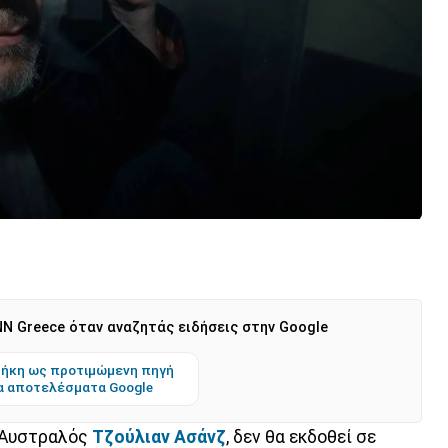
N Greece όταν αναζητάς ειδήσεις στην Google
ήκη ως προτιμώμενη πηγή
α αποτελέσματα Google
ο Αυστραλός
Τζούλιαν Ασάνζ
, δεν θα εκδοθεί σε