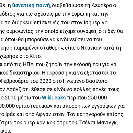
θεί η
θανατική ποινή
, διαβεβαίωσε τη Δευτέρα ο
διος για τις σχέσεις με την Ευρώπη και την
τά τη διάρκεια επίσκεψής του στον Ισημερινό.
ης συμφωνίας την οποία είχαμε συνάψει, ότι δεν θα
α όπου θα μπορούσε να κινδυνεύσει να του
γγύηση παραμένει σταθερή», είπε ο Ντάνκαν κατά τη
χώρησε στο Κίτο.
α
από τις ΗΠΑ, που ζητούν την έκδοσή του για να
ού δικαστηρίου. Η ακρόαση για να εξεταστεί το
 Φεβρουάριο του 2020 στο Ηνωμένο Βασίλειο.
ον Ασάνζ ότι έθεσε σε κίνδυνο πολλές πηγές τους
το 2010 μέσω του
WikiLeaks
περίπου 250.000
0.000 εμπιστευτικών και απορρήτων εγγράφων για
ο Ιράκ και στο Αφγανιστάν. Τον κατηγορούν επίσης
ύτρια του αμερικανικού στρατού Τσέλσι Μάνινγκ,
ικού.