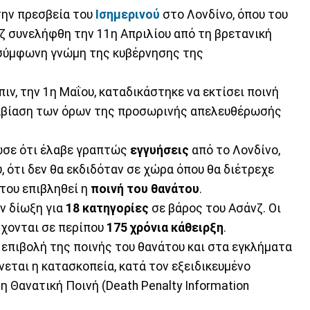
την πρεσβεία του
Ισημερινού
στο Λονδίνο, όπου του
νζ συνελήφθη την 11η Απριλίου από τη βρετανική
 σύμφωνη γνώμη της κυβέρνησης της
πιν, την 1η Μαΐου, καταδικάστηκε να εκτίσει ποινή
ραβίαση των όρων της προσωρινής απελευθέρωσής
ωσε ότι έλαβε γραπτώς
εγγυήσεις
από το Λονδίνο,
 ότι δεν θα εκδιδόταν σε χώρα όπου θα διέτρεχε
 του επιβληθεί η
ποινή του θανάτου
.
ν δίωξη για
18 κατηγορίες
σε βάρος του Ασάνζ. Οι
ρχονται σε περίπου
175 χρόνια κάθειρξη
.
ν επιβολή της ποινής του θανάτου και στα εγκλήματα
εται η κατασκοπεία, κατά τον εξειδικευμένο
 Θανατική Ποινή (Death Penalty Information