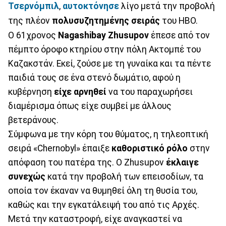
Τσερνόμπιλ
,
αυτοκτόνησε
λίγο μετά την προβολή
της πλέον
πολυσυζητημένης σειράς
του HBO.
Ο 61χρονος
Nagashibay Zhusupov
έπεσε από τον
πέμπτο όροφο κτηρίου στην πόλη Ακτομπέ του
Καζακστάν. Εκεί, ζούσε με τη γυναίκα και τα πέντε
παιδιά τους σε ένα στενό δωμάτιο, αφού η
κυβέρνηση
είχε αρνηθεί
να του παραχωρήσει
διαμέρισμα όπως είχε συμβεί με άλλους
βετεράνους.
Σύμφωνα με την κόρη του θύματος, η τηλεοπτική
σειρά «Chernobyl» έπαιξε
καθοριστικό ρόλο
στην
απόφαση του πατέρα της. Ο Zhusupov
έκλαιγε
συνεχώς
κατά την προβολή των επεισοδίων, τα
οποία τον έκαναν να θυμηθεί όλη τη θυσία του,
καθώς και την εγκατάλειψή του από τις Αρχές.
Μετά την καταστροφή, είχε αναγκαστεί να