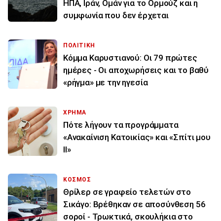
ΗΠΑ, Ιράν, Ομάν για το Ορμούζ και η
συμφωνία που δεν έρχεται
ΠΟΛΙΤΙΚΗ
Κόμμα Καρυστιανού: Οι 79 πρώτες
ημέρες - Οι αποχωρήσεις και το βαθύ
«ρήγμα» με την ηγεσία
ΧΡΗΜΑ
Πότε λήγουν τα προγράμματα
«Ανακαίνιση Κατοικίας» και «Σπίτι μου
ΙΙ»
ΚΟΣΜΟΣ
Θρίλερ σε γραφείο τελετών στο
Σικάγο: Βρέθηκαν σε αποσύνθεση 56
σοροί - Τρωκτικά, σκουλήκια στο