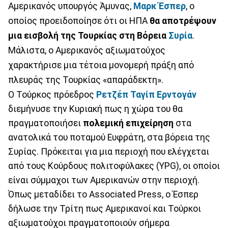
Αμερικανός υπουργός Άμυνας,
Μαρκ Έσπερ
, ο
οποίος προειδοποίησε ότι οι ΗΠΑ
θα αποτρέψουν
μια εισβολή της Τουρκίας στη Βόρεια
Συρία
.
Μάλιστα, ο Αμερικανός αξιωματούχος
χαρακτήρισε μια τέτοια μονομερή πράξη από
πλευράς της Τουρκίας «απαράδεκτη».
Ο Τούρκος πρόεδρος
Ρετζέπ Ταγίπ Ερντογάν
διεμήνυσε την Κυριακή πως η χώρα του θα
πραγματοποιήσει
πολεμική επιχείρηση
στα
ανατολικά του ποταμού Ευφράτη, στα βόρεια της
Συρίας. Πρόκειται για μια περιοχή που ελέγχεται
από τους Κούρδους πολιτοφύλακες (YPG), οι οποίοι
είναι σύμμαχοι των Αμερικανών στην περιοχή.
Όπως μεταδίδει το Associated Press, ο Έσπερ
δήλωσε την Τρίτη πως Αμερικανοί και Τούρκοι
αξιωματούχοι πραγματοποιούν σήμερα