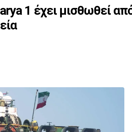
Darya 1 έχει μισθωθεί απ
εία