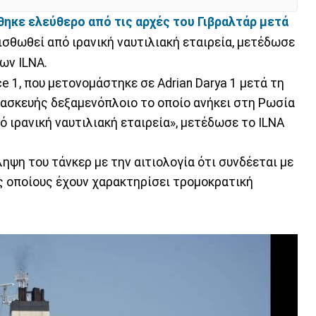
θηκε ελεύθερο από τις αρχές του Γιβραλτάρ μετά
 μισθωθεί από ιρανική ναυτιλιακή εταιρεία, μετέδωσε
ων ILNA.
ce 1, που μετονομάστηκε σε Adrian Darya 1 μετά τη
τασκευής δεξαμενόπλοιο το οποίο ανήκει στη Ρωσία
ό ιρανική ναυτιλιακή εταιρεία», μετέδωσε το ILNA
ληψη του τάνκερ με την αιτιολογία ότι συνδέεται με
ς οποίους έχουν χαρακτηρίσει τρομοκρατική