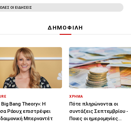
ΟΛΕΣ ΟΙ ΕΙΔΗΣΕΙΣ
ΔΗΜΟΦΙΛΗ
URE
ΧΡΗΜΑ
 Big Bang Theory»: Η
Πότε πληρώνονται οι
σα Ράουχ επιστρέφει
συντάξεις Σεπτεμβρίου -
δαιμονική Μπερναντέτ
Ποιες οι ημερομηνίες
καταβολής