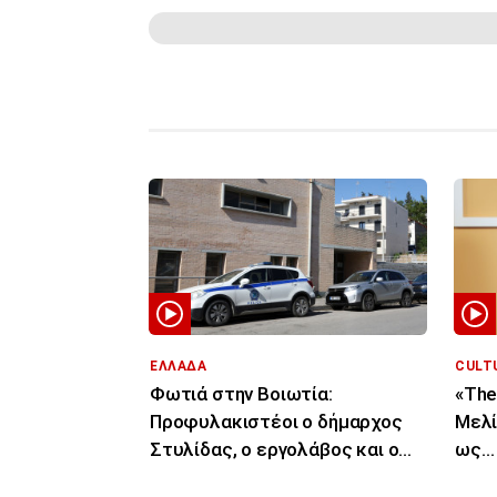
ΕΛΛΑΔΑ
CULT
Φωτιά στην Βοιωτία:
«The
Προφυλακιστέοι ο δήμαρχος
Μελί
Στυλίδας, ο εργολάβος και ο
ως… 
ιδιοκτήτης εταιρείας