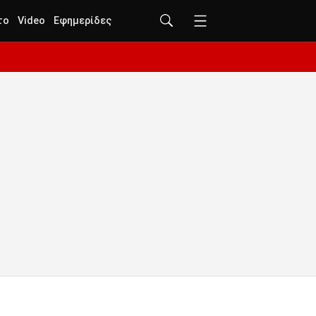
το
Video
Εφημερίδες