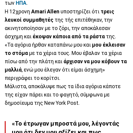
των
ΗΠΑ
.
Η 12χρονη
Amari Allen
υποστηρίζει ότι
τρεις
λευκοί συμμαθητές
της τής επιτέθηκαν, την
ακινητοποίησαν με το ζόρι, την αποκάλεσαν
άσχημη και
έκοψαν κάποια από τα ράστα
της.
«Τα αγόρια ήρθαν καταπάνω μου και
μου έκλεισαν
το στόμα
με τα χέρια τους. Μου έβαλαν τα χέρια
πίσω από την πλάτη και
άρχισαν να μου κόβουν τα
μαλλιά
, ενώ μου έλεγαν ότι είμαι άσχημη»
περιγράφει το κορίτσι.
Μάλιστα, αποκάλυψε πως τα ίδια αγόρια κάποτε
της είχαν πάρει και το φαγητό, σύμφωνα με
δημοσίευμα της New York Post.
«Το έτρωγαν μπροστά μου, λέγοντάς
μου ότι δεν μου αξίζει και πως