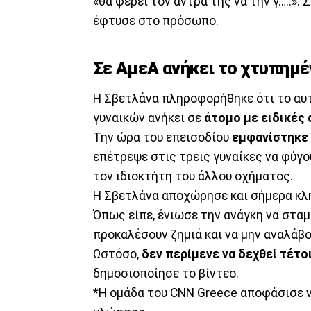
«θα φέρει τον άντρα της να την γ…..». 
έφτυσε στο πρόσωπο.
Σε ΑμεΑ ανήκει το χτυπημέ
Η Σβετλάνα πληροφορήθηκε ότι το αυ
γυναικών ανήκει σε
άτομο με ειδικές 
Την ώρα του επεισοδίου
εμφανίστηκε
επέτρεψε στις τρεις γυναίκες να φύγου
τον ιδιοκτήτη του άλλου οχήματος.
Η Σβετλάνα αποχώρησε και σήμερα κλ
Όπως είπε, ένιωσε την ανάγκη να σταμ
προκαλέσουν ζημιά και να μην αναλάβο
Ωστόσο,
δεν περίμενε να δεχθεί τέτο
δημοσιοποίησε το βίντεο.
*Η ομάδα του CNN Greece αποφάσισε ν