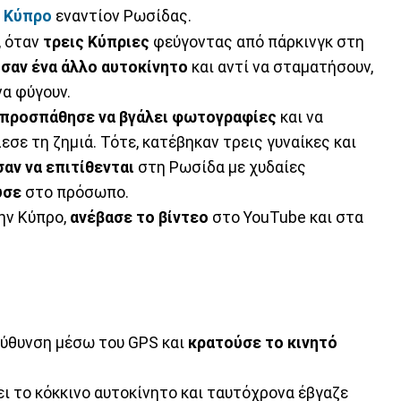
ν
Κύπρο
εναντίον Ρωσίδας.
, όταν
τρεις Κύπριες
φεύγοντας από πάρκινγκ στη
σαν ένα άλλο αυτοκίνητο
και αντί να σταματήσουν,
α φύγουν.
προσπάθησε να βγάλει φωτογραφίες
και να
σε τη ζημιά. Τότε, κατέβηκαν τρεις γυναίκες και
σαν να επιτίθενται
στη Ρωσίδα με χυδαίες
υσε
στο πρόσωπο.
ην Κύπρο,
ανέβασε το βίντεο
στο YouTube και στα
εύθυνση μέσω του GPS και
κρατούσε το κινητό
 το κόκκινο αυτοκίνητο και ταυτόχρονα έβγαζε