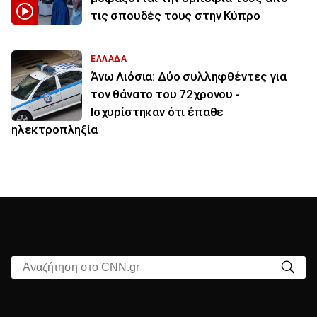
τις σπουδές τους στην Κύπρο
ΕΛΛΑΔΑ
Άνω Λιόσια: Δύο συλληφθέντες για
τον θάνατο του 72χρονου -
Ισχυρίστηκαν ότι έπαθε
ηλεκτροπληξία
Αναζήτηση στο CNN.gr