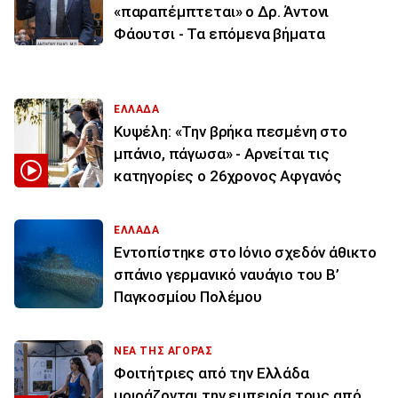
«παραπέμπτεται» ο Δρ. Άντονι
Φάουτσι - Τα επόμενα βήματα
ΕΛΛΑΔΑ
Κυψέλη: «Την βρήκα πεσμένη στο
μπάνιο, πάγωσα» - Αρνείται τις
κατηγορίες ο 26χρονος Αφγανός
ΕΛΛΑΔΑ
Εντοπίστηκε στο Ιόνιο σχεδόν άθικτο
σπάνιο γερμανικό ναυάγιο του Β’
Παγκοσμίου Πολέμου
ΝΕΑ ΤΗΣ ΑΓΟΡΑΣ
Φοιτήτριες από την Ελλάδα
μοιράζονται την εμπειρία τους από