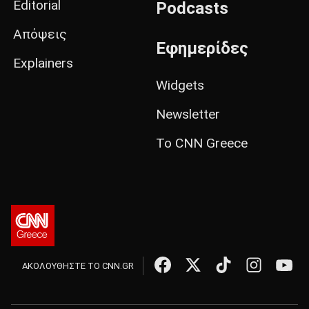
Editorial
Podcasts
Απόψεις
Εφημερίδες
Explainers
Widgets
Newsletter
Το CNN Greece
ΑΚΟΛΟΥΘΗΣΤΕ ΤΟ CNN.GR