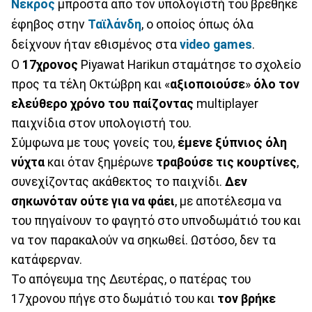
Νεκρός
μπροστά από τον υπολογιστή του βρέθηκε
έφηβος στην
Ταϊλάνδη
, ο οποίος όπως όλα
δείχνουν ήταν εθισμένος στα
video games
.
Ο
17χρονος
Piyawat Harikun σταμάτησε το σχολείο
προς τα τέλη Οκτώβρη και «
αξιοποιούσε
»
όλο τον
ελεύθερο χρόνο του παίζοντας
multiplayer
παιχνίδια στον υπολογιστή του.
Σύμφωνα με τους γονείς του,
έμενε ξύπνιος όλη
νύχτα
και όταν ξημέρωνε
τραβούσε τις κουρτίνες
,
συνεχίζοντας ακάθεκτος το παιχνίδι.
Δεν
σηκωνόταν ούτε για να φάει
, με αποτέλεσμα να
του πηγαίνουν το φαγητό στο υπνοδωμάτιό του και
να τον παρακαλούν να σηκωθεί. Ωστόσο, δεν τα
κατάφερναν.
Το απόγευμα της Δευτέρας, ο πατέρας του
17χρονου πήγε στο δωμάτιό του και
τον βρήκε