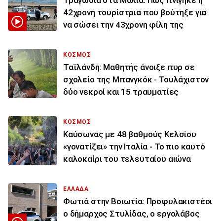
Τραγωδία στα Μάλια: Πώς πνίγηκε η
42χρονη τουρίστρια που βούτηξε για
να σώσει την 43χρονη φίλη της
ΚΟΣΜΟΣ
Ταϊλάνδη: Μαθητής άνοιξε πυρ σε
σχολείο της Μπανγκόκ - Τουλάχιστον
δύο νεκροί και 15 τραυματίες
ΚΟΣΜΟΣ
Καύσωνας με 48 βαθμούς Κελσίου
«γονατίζει» την Ιταλία - Το πιο καυτό
καλοκαίρι του τελευταίου αιώνα
ΕΛΛΑΔΑ
Φωτιά στην Βοιωτία: Προφυλακιστέοι
ο δήμαρχος Στυλίδας, ο εργολάβος