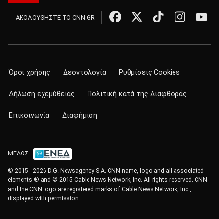
ΑΚΟΛΟΥΘΗΣΤΕ ΤΟ CNN.GR
Όροι χρήσης
Δεοντολογία
Ρυθμίσεις Cookies
Δήλωση εχεμύθειας
Πολιτική κατά της Διαφθοράς
Επικοινωνία
Διαφήμιση
ΜΕΛΟΣ
© 2015 - 2026 D.G. Newsagency S.A. CNN name, logo and all associated
elements ® and © 2015 Cable News Network, Inc. All rights reserved. CNN
and the CNN logo are registered marks of Cable News Network, Inc.,
displayed with permission