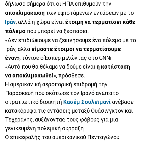
δήλωσε σήμερα ότι οι ΗΠΑ επιθυμούν την
αποκλιμάκωση
των υφιστάμενων εντάσεων με το
Ιράν
, αλλά η χώρα είναι
έτοιμη να τερματίσει κάθε
πόλεμο
που μπορεί να ξεσπάσει.
«Δεν επιδιώκουμε να ξεκινήσουμε ένα πόλεμο με το
Ιράν, αλλά
είμαστε έτοιμοι να τερματίσουμε
έναν
», τόνισε ο Έσπερ μιλώντας στο CNNi.
«Αυτό που θα θέλαμε να δούμε είναι
η κατάσταση
να αποκλιμακωθεί
», πρόσθεσε.
Η αμερικανική αεροπορική επιδρομή την
Παρασκευή που σκότωσε τον Ιρανό ανώτατο
στρατιωτικό διοικητή
Κασέμ Σουλεϊμανί
ανέβασε
κατακόρυφα τις εντάσεις μεταξύ Ουάσινγκτον και
Τεχεράνης, αυξάνοντας τους φόβους για μια
γενικευμένη πολεμική σύρραξη.
Ο επικεφαλής του αμερικανικού Πενταγώνου