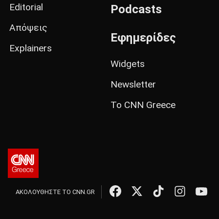
Editorial
Podcasts
Απόψεις
Εφημερίδες
Explainers
Widgets
Newsletter
Το CNN Greece
ΑΚΟΛΟΥΘΗΣΤΕ ΤΟ CNN.GR