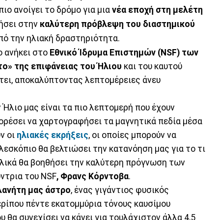
ο ανοίγει το δρόμο για μια
νέα εποχή στη μελέτη
ήσει στην
καλύτερη πρόβλεψη του διαστημικού
από την ηλιακή δραστηριότητα.
ο ανήκει στο
Εθνικό Ίδρυμα Επιστημών (NSF) των
ο» της επιφάνειας του Ήλιου
και του καυτού
τει, αποκαλύπτοντας λεπτομέρειες άνευ
ον Ήλιο μας είναι τα πιο λεπτομερή που έχουν
πορέσει να χαρτογραφήσει τα μαγνητικά πεδία μέσα
ν οι
ηλιακές εκρήξεις
, οι οποίες μπορούν να
λεσκόπιο θα βελτιώσει την κατανόηση μας για το τι
τελικά θα βοηθήσει την καλύτερη πρόγνωση των
ύντρια του NSF
, Φρανς Κόρντοβα
.
πλανήτη μας άστρο
, ένας γιγάντιος φυσικός
ερίπου πέντε εκατομμύρια τόνους καυσίμου
 θα συνεχίσει να κάνει για τουλάχιστον άλλα 4,5