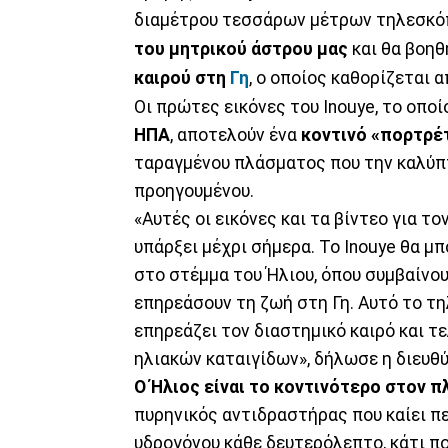
διαμέτρου τεσσάρων μέτρων τηλεσκόπι
του μητρικού άστρου μας
και θα βοηθ
καιρού στη
Γη
, ο οποίος καθορίζεται 
Οι πρώτες εικόνες του Inouye, το οποί
ΗΠΑ
, αποτελούν ένα
κοντινό «πορτρέτ
ταραγμένου πλάσματος που την καλύπ
προηγουμένου.
«Αυτές οι εικόνες και τα βίντεο για τ
υπάρξει μέχρι σήμερα. To Inouye θα μ
στο στέμμα του Ήλιου, όπου συμβαίνου
επηρεάσουν τη ζωή στη Γη. Αυτό το τη
επηρεάζει τον διαστημικό καιρό και 
ηλιακών καταιγίδων», δήλωσε η διευθ
Ο Ήλιος είναι το κοντινότερο στον 
πυρηνικός αντιδραστήρας που καίει π
υδρογόνου κάθε δευτερόλεπτο, κάτι που