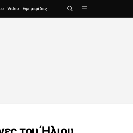
το
Video
Εφημερίδες
νες του Ήλιου