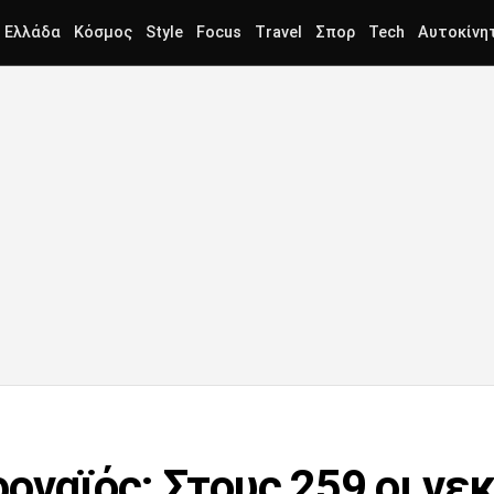
Ελλάδα
Κόσμος
Style
Focus
Travel
Σπορ
Tech
Αυτοκίνη
οναϊός: Στους 259 οι νεκ