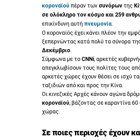
κοροναϊού
πέραν των
συνόρων
της
Κί
σε ολόκληρο τον κόσμο και 259 ανθ
επικίνδυνη αυτή
πνευμονία
.
Ο κοροναϊός έχει κάνει πλέον την εμφ
ξεπερνώντας κατά πολύ τα σύνορα τη
Δεκέμβριο
.
Σύμφωνα με το
CNNi
, αρκετές κυβερν
απεγκλωβίσουν τους πολίτες τους από 
αρκετές χώρες έχουν θέσει σε ισχύ τ
ταξιδιών από και προς την Κίνα.
Οι κινεζικές Αρχές κάνουν αγώνα δρόμ
κοροναϊού
, βάζοντας σε καραντίνα 6
χώρας.
Σε ποιες περιοχές έχουν κ