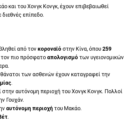
άο και του Χονγκ Κονγκ, έχουν επιβεβαιωθεί
 διεθνές επίπεδο.
βληθεί από τον
κοροναϊό
στην Κίνα, όπου
259
 τον πιο πρόσφατο
απολογισμό
των υγειονομικών
ερα.
ι θάνατοι των ασθενών έχουν καταγραφεί την
μίας
.
 στην αυτόνομη περιοχή του Χονγκ Κονγκ. Πολλοί
ην Γουχάν.
την
αυτόνομη
περιοχή
του Μακάο.
βέτ
.