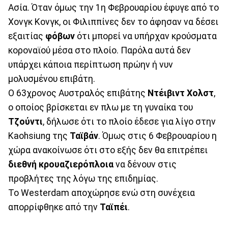
Ασία. Όταν όμως την 1η Φεβρουαρίου έφυγε από το
Χονγκ Κονγκ, οι Φιλιππίνες δεν το άφησαν να δέσει
εξαιτίας
φόβων
ότι μπορεί να υπήρχαν κρούσματα
κοροναϊού μέσα στο πλοίο. Παρόλα αυτά δεν
υπάρχει κάποια περίπτωση πρώην ή νυν
μολυσμένου επιβάτη.
Ο 63χρονος Αυστραλός επιβάτης
Ντέιβιντ Χολστ
,
ο οποίος βρίσκεται εν πλω με τη γυναίκα του
Τζούντι
, δήλωσε ότι το πλοίο έδεσε για λίγο στην
Kaohsiung της
Ταϊβάν
. Όμως στις 6 Φεβρουαρίου η
χώρα ανακοίνωσε ότι στο εξής δεν θα επιτρέπει
διεθνή κρουαζιερόπλοια
να δένουν στις
προβλήτες της λόγω της επιδημίας.
Το Westerdam αποχώρησε ενώ στη συνέχεια
απορρίφθηκε από την
Ταϊπέι
.