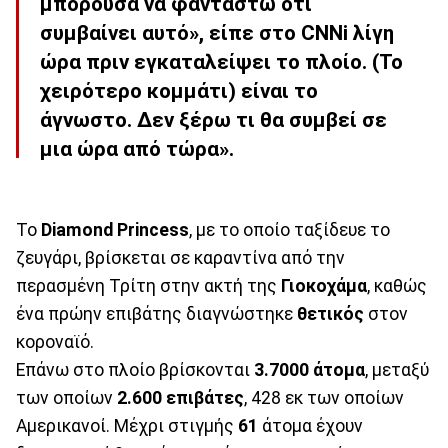
μπορούσα να φανταστώ ότι
συμβαίνει αυτό», είπε στο CNNi λίγη
ώρα πριν εγκαταλείψει το πλοίο. (Το
χειρότερο κομμάτι) είναι το
άγνωστο. Δεν ξέρω τι θα συμβεί σε
μια ώρα από τώρα».
Το
Diamond Princess
, με το οποίο ταξίδευε το
ζευγάρι, βρίσκεται σε καραντίνα από την
περασμένη Τρίτη στην ακτή της
Γιοκοχάμα
, καθώς
ένα πρώην επιβάτης διαγνώστηκε
θετικός
στον
κοροναϊό.
Επάνω στο πλοίο βρίσκονται
3.7000 άτομα
, μεταξύ
των οποίων
2.600 επιβάτες
, 428 εκ των οποίων
Αμερικανοί. Μέχρι στιγμής
61
άτομα έχουν