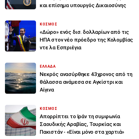
και επίσημα υπουργός Δικαιοσύνης
ΚΟΣΜΟΣ
«Δώρο» ενός δισ. δολλαρίων από τις
ΗΠΑ στον νέο πρόεδρο της Κολομβίας
ντε λα Εσπριέγια
ΕΛΛΑΔΑ
Νεκρός ανασύρθηκε 43χρονος από τη
θάλασσα ανάμεσα σε Αγκίστρι και
Αίγινα
ΚΟΣΜΟΣ
Απορρίπτει το Ιράν τη συμφωνία
Σαουδικής Αραβίας, Τουρκίας και
Πακιστάν - «Είναι μόνο στα χαρτιά»