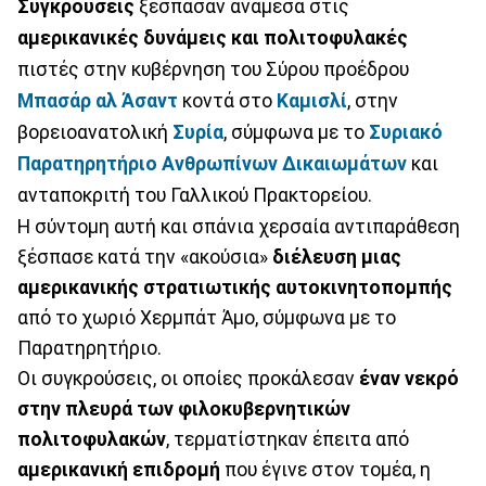
Συγκρούσεις
ξέσπασαν ανάμεσα στις
αμερικανικές δυνάμεις και πολιτοφυλακές
πιστές στην κυβέρνηση του Σύρου προέδρου
Μπασάρ αλ Άσαντ
κοντά στο
Καμισλί
, στην
βορειοανατολική
Συρία
, σύμφωνα με το
Συριακό
Παρατηρητήριο Ανθρωπίνων Δικαιωμάτων
και
ανταποκριτή του Γαλλικού Πρακτορείου.
Η σύντομη αυτή και σπάνια χερσαία αντιπαράθεση
ξέσπασε κατά την «ακούσια»
διέλευση μιας
αμερικανικής στρατιωτικής αυτοκινητοπομπής
από το χωριό Χερμπάτ Άμο, σύμφωνα με το
Παρατηρητήριο.
Οι συγκρούσεις, οι οποίες προκάλεσαν
έναν νεκρό
στην πλευρά των φιλοκυβερνητικών
πολιτοφυλακών
, τερματίστηκαν έπειτα από
αμερικανική επιδρομή
που έγινε στον τομέα, η